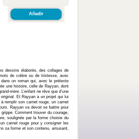
Añadir
es dessins élaborés, des collages de
mots de colère ou de tristesse, avec
e dans un roman qui, avec le prétexte
nte une histoire, celle de Rayyan, dont
grand-mère. L’enfant ne rêve que d’une
original. Et Rayyan a un projet qui lui
 à remplir son carnet rouge, un carnet
cours. Rayyan va devoir se battre pour
 en grippe. Comment trouver du courage,
ure, soulignée par la forme choisie du
 un carnet rouge pour y consigner les
dans sa forme et son contenu, amusant,