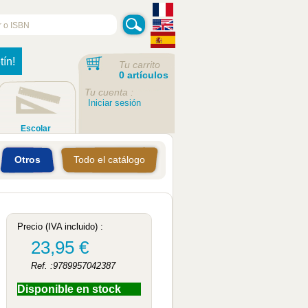
tín!
Tu carrito
0 artículos
Tu cuenta :
Iniciar sesión
Escolar
Otros
Todo el catálogo
Precio (IVA incluido) :
23,95 €
Ref. :9789957042387
Disponible en stock