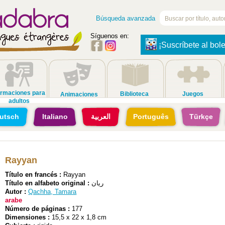
Búsqueda avanzada
Síguenos en:
¡Suscríbete al bole
rmaciones para
Biblioteca
Juegos
Animaciones
adultos
utsch
Italiano
العربية
Português
Türkçe
Rayyan
Título en francés :
Rayyan
Título en alfabeto original :
ريان
Autor :
Qachha, Tamara
arabe
Número de páginas :
177
Dimensiones :
15,5 x 22 x 1,8 cm