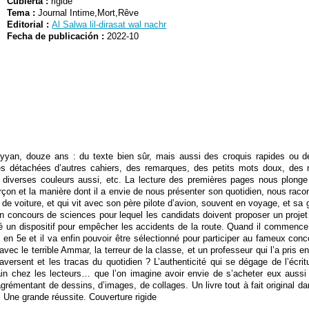
Cubierta :
rigide
Tema :
Journal Intime,Mort,Rêve
Editorial :
Al Salwa lil-dirasat wal nachr
Fecha de publicación :
2022-10
yyan, douze ans : du texte bien sûr, mais aussi des croquis rapides ou d
s détachées d’autres cahiers, des remarques, des petits mots doux, des 
ns diverses couleurs aussi, etc. La lecture des premières pages nous plong
 garçon et la manière dont il a envie de nous présenter son quotidien, nous raco
e voiture, et qui vit avec son père pilote d’avion, souvent en voyage, et sa 
un concours de sciences pour lequel les candidats doivent proposer un projet 
iné un dispositif pour empêcher les accidents de la route. Quand il commence
re en 5e et il va enfin pouvoir être sélectionné pour participer au fameux con
 avec le terrible Ammar, la terreur de la classe, et un professeur qui l’a pris
versent et les tracas du quotidien ? L’authenticité qui se dégage de l’écrit
tain chez les lecteurs… que l’on imagine avoir envie de s’acheter eux aussi
grémentant de dessins, d’images, de collages. Un livre tout à fait original 
. Une grande réussite. Couverture rigide