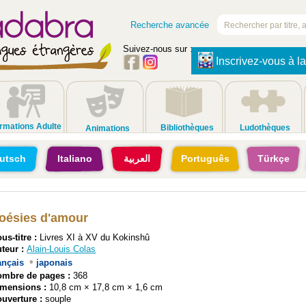
Recherche avancée
Suivez-nous sur :
Inscrivez-vous à la
rmations Adulte
Bibliothèques
Ludothèques
Animations
utsch
Italiano
العربية
Português
Türkçe
oésies d'amour
us-titre :
Livres XI à XV du Kokinshû
teur :
Alain-Louis Colas
•
ançais
japonais
ombre de pages :
368
imensions :
10,8 cm × 17,8 cm × 1,6 cm
uverture :
souple