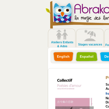
Ateliers Enfants
Stages vacances
Fo
& Ados
English
Español
De
P
So
Au
fr
N
D
Co