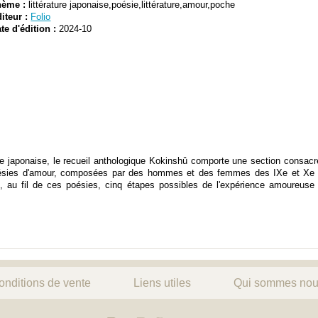
hème :
littérature japonaise,poésie,littérature,amour,poche
iteur :
Folio
te d'édition :
2024-10
e japonaise, le recueil anthologique Kokinshû comporte une section consacré
ésies d'amour, composées par des hommes et des femmes des IXe et Xe 
, au fil de ces poésies, cinq étapes possibles de l'expérience amoureuse : 
onditions de vente
Liens utiles
Qui sommes nou