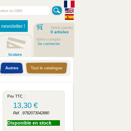
 newsletter !
Votre panier
0 articles
Votre compte :
Se connecter
Scolaire
Autres
Tout le catalogue
Prix TTC :
13,30 €
Réf. :9782073042880
Disponible en stock