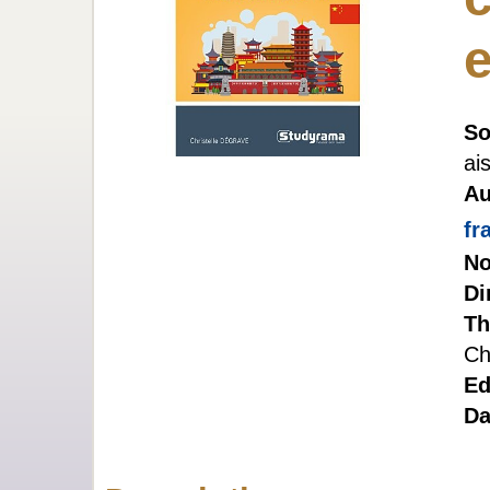
e
So
ai
Au
fr
No
Di
Th
Ch
Ed
Da