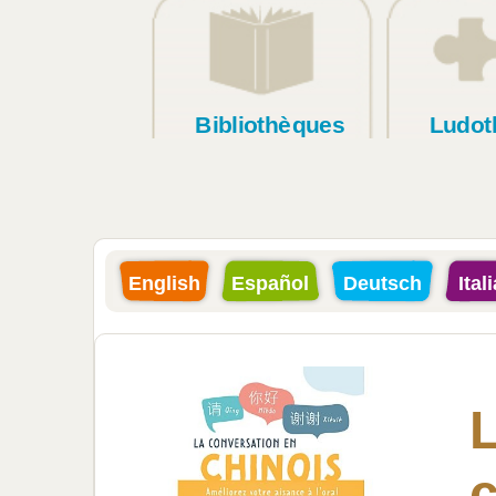
Bibliothèques
Ludot
English
Español
Deutsch
Ital