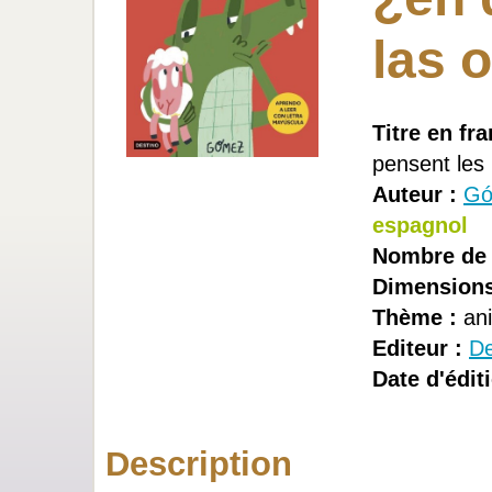
las 
Titre en fra
pensent les
Auteur :
Gó
espagnol
Nombre de 
Dimensions
Thème :
an
Editeur :
De
Date d'éditi
Description