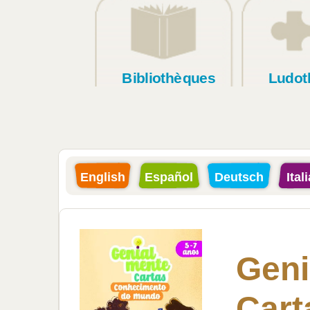
Bibliothèques
Ludot
English
Español
Deutsch
Ital
Geni
Cart