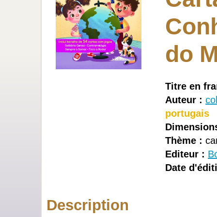
Con
do 
Titre en fra
Auteur :
col
portugais
Dimensions
Thème :
car
Editeur :
B
Date d'édit
Description