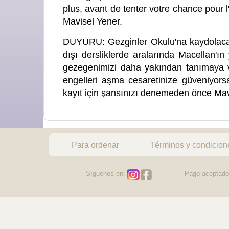
plus, avant de tenter votre chance pour l'
Mavisel Yener.
DUYURU: Gezginler Okulu'na kaydolacak 
dışı dersliklerde aralarında Macellan'ı
gezegenimizi daha yakından tanımaya v
engelleri aşma cesaretinize güveniyorsa
kayıt için şansınızı denemeden önce Mavi
Para ordenar
Términos y condicion
Síguenos en:
Pago aceptado