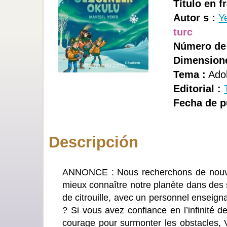
Título en f
Autor s :
Y
turc
Número de 
Dimensione
Tema :
Adol
Editorial :
Fecha de p
Descripción
ANNONCE : Nous recherchons de nouveaux
mieux connaître notre planète dans des 
de citrouille, avec un personnel enseign
? Si vous avez confiance en l’infinité d
courage pour surmonter les obstacles, V