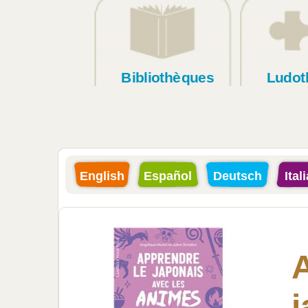
Bibliothèques
Ludot
English
Español
Deutsch
Ital