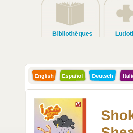
Bibliothèques
Ludot
English
Español
Deutsch
Ital
Shok
She