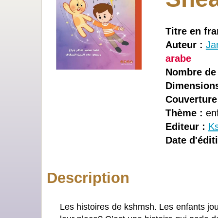
Titre en fra
Auteur :
Ja
arabe
Nombre de 
Dimensions
Couverture
Thème :
enf
Editeur :
K
Date d'édit
Description
Les histoires de kshmsh. Les enfants joue