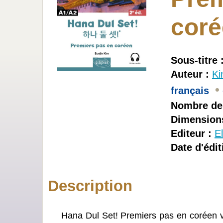
cor
Sous-titre 
Auteur :
Ki
•
français
Nombre de
Dimensions
Editeur :
El
Date d'édit
Description
Hana Dul Set! Premiers pas en coréen vo