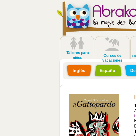
Talleres para
Cursos de
Fo
niños
vacaciones
Inglés
Español
De
i