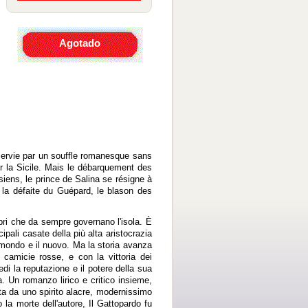
Agotado
 servie par un souffle romanesque sans
 la Sicile. Mais le débarquement des
iens, le prince de Salina se résigne à
 la défaite du Guépard, le blason des
ibri che da sempre governano l'isola. È
cipali casate della più alta aristocrazia
 mondo e il nuovo. Ma la storia avanza
e camicie rosse, e con la vittoria dei
di la reputazione e il potere della sua
a. Un romanzo lirico e critico insieme,
ta da uno spirito alacre, modernissimo
 la morte dell'autore, Il Gattopardo fu