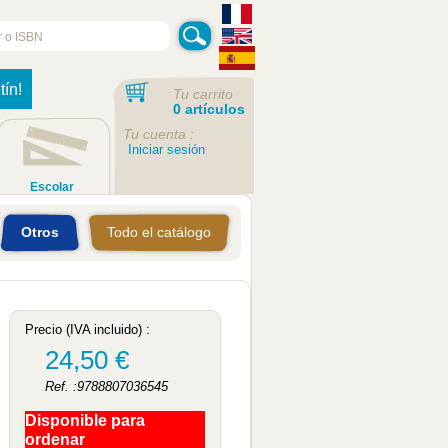
tín!
Tu carrito
0 artículos
Tu cuenta :
Iniciar sesión
Escolar
Otros
Todo el catálogo
Precio (IVA incluido) :
24,50 €
Ref. :9788807036545
Disponible para
ordenar