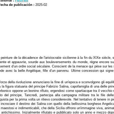
Editorial :
Feltrinelli
Fecha de publicación :
2025-02
einture de la décadence de l'aristocratie sicilienne à la fin du XIXe siècle,
adente et appauvrie, sourde aux bouleversements du monde, règne encore sur
sement d’un ordre social séculaire. Conscient de la menace qui pèse sur les s
de avec la belle Angélique, fille d’un parvenu. Ultime concession qui signe
forze della rivoluzione annunciano la fine di un'epoca e sconvolgono gli equil
a la figura statuaria del principe Fabrizio Salina, capofamiglia di una delle prin
borbonico oppone un leonino rifiuto, ergendosi come spartiacque tra il vecchio
etto del principe, Tancredi, partecipa alla campagna militare tra le file dell
ista per la prima volta un rilievo considerevole. Nel tentativo di tenere in pie
er incrociare il destino dei Salina con quello della bellissima borghese Angelic
maestosi e indimenticabili, che della Sicilia offrono un'immagine viva, anima
o, antichissimo. Inizialmente rifiutato e pubblicato solo un anno e mezzo dopo