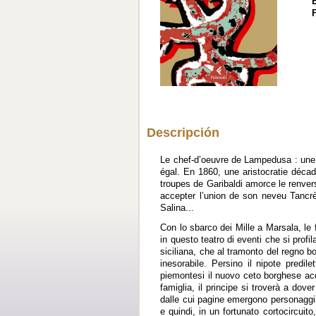
Descripción
Le chef-d’oeuvre de Lampedusa : une p
égal. En 1860, une aristocratie déc
troupes de Garibaldi amorce le renver
accepter l’union de son neveu Tancrè
Salina...
Con lo sbarco dei Mille a Marsala, le 
in questo teatro di eventi che si profil
siciliana, che al tramonto del regno 
inesorabile. Persino il nipote predil
piemontesi il nuovo ceto borghese acqu
famiglia, il principe si troverà a dov
dalle cui pagine emergono personaggi 
e quindi, in un fortunato cortocircuit