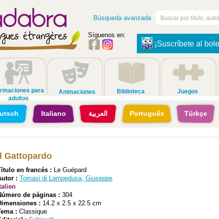
Búsqueda avanzada
Síguenos en:
¡Suscríbete al bole
rmaciones para
Biblioteca
Juegos
Animaciones
adultos
utsch
Italiano
العربية
Português
Türkçe
Il Gattopardo
Título en francés :
Le Guépard
Autor :
Tomasi di Lampedusa, Giuseppe
talien
Número de páginas :
304
Dimensiones :
14.2 x 2.5 x 22.5 cm
Tema :
Classique