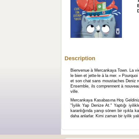
Description
Bienvenue à Mercankaya Town. La vie ic
le bien et jette-le à la mer. » Pourquo
et son chat sans moustaches Deniz ren
Ensemble, ils comprennent à nouveau l
ville.
Mercankaya Kasabasına Hoş Geldiniz. 
"İyilik Yap Denize At." Yaptığı iyil
karanlığında yanıp sönen bir ışıkla ka
daha anlarlar. Kimi zaman bir iyilik yal