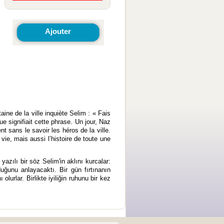
Ajouter
ine de la ville inquiète Selim : « Fais
ue signifiait cette phrase. Un jour, Naz
 sans le savoir les héros de la ville.
ie, mais aussi l’histoire de toute une
ılı bir söz Selim'in aklını kurcalar:
uğunu anlayacaktı. Bir gün fırtınanın
urlar. Birlikte iyiliğin ruhunu bir kez