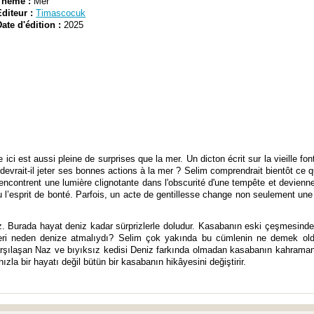
Thème :
Mer
Editeur :
Timascocuk
Date d'édition :
2025
i est aussi pleine de surprises que la mer. Un dicton écrit sur la vieille fonta
i devrait-il jeter ses bonnes actions à la mer ? Selim comprendrait bientôt ce q
contrent une lumière clignotante dans l'obscurité d'une tempête et deviennent
’esprit de bonté. Parfois, un acte de gentillesse change non seulement une v
Burada hayat deniz kadar sürprizlerle doludur. Kasabanın eski çeşmesinde yaz
ikleri neden denize atmalıydı? Selim çok yakında bu cümlenin ne demek old
rşılaşan Naz ve bıyıksız kedisi Deniz farkında olmadan kasabanın kahramanı ol
nızla bir hayatı değil bütün bir kasabanın hikâyesini değiştirir.