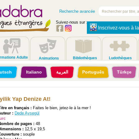
Recherche avancée
Suivez-nous sur :
Inscrivez-vous à la
rmations Adulte
Bibliothèques
Ludothèques
Animations
utsch
Italiano
العربية
Português
Türkçe
İyilik Yap Denize At!
Titre en français :
Faites le bien, jetez-le à la mer !
Auteur :
Dede Ayşegül
turc
Nombre de pages :
48
Dimensions :
12,5 x 19,5
Couverture :
souple