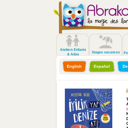
Ateliers Enfants
Stages vacances
Fo
& Ados
English
Español
De