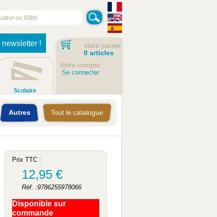
 newsletter !
Votre panier
0 articles
Votre compte :
Se connecter
Scolaire
Autres
Tout le catalogue
Prix TTC :
12,95 €
Réf. :9786255978066
Disponible sur
commande