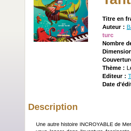
Titre en fr
Auteur :
B
turc
Nombre de
Dimension
Couvertur
Thème :
Le
Editeur :
Date d'édi
Description
Une autre histoire INCROYABLE de Mert A