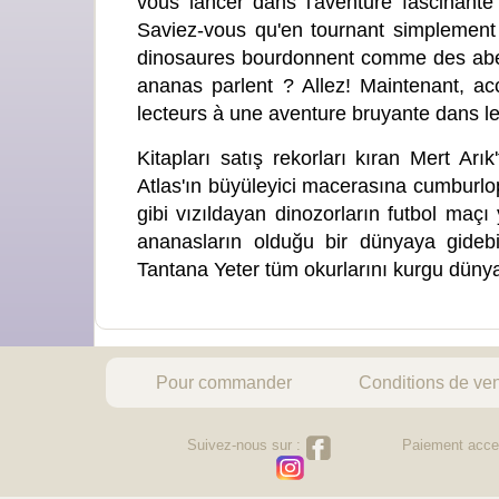
vous lancer dans l'aventure fascinante
Saviez-vous qu'en tournant simplement
dinosaures bourdonnent comme des abeill
ananas parlent ? Allez! Maintenant, ac
lecteurs à une aventure bruyante dans le
Kitapları satış rekorları kıran Mert A
Atlas'ın büyüleyici macerasına cumburlop
gibi vızıldayan dinozorların futbol maç
ananasların olduğu bir dünyaya gidebi
Tantana Yeter tüm okurlarını kurgu dünyas
Pour commander
Conditions de ve
Suivez-nous sur :
Paiement acce