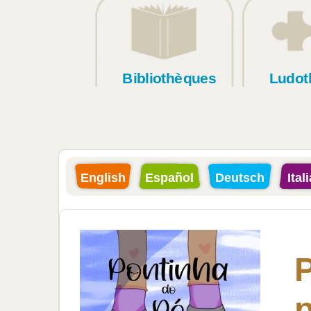
Bibliothèques
Ludot
English
Español
Deutsch
Ital