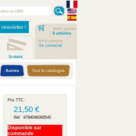
 newsletter !
Votre panier
0 articles
Votre compte :
Se connecter
Scolaire
Autres
Tout le catalogue
Prix TTC :
21,50 €
Réf. :9784046068545
Disponible sur
commande