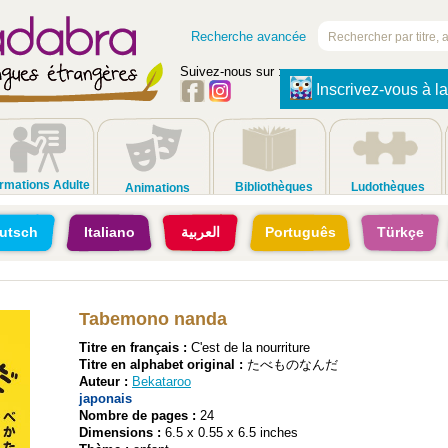
Recherche avancée
Suivez-nous sur :
Inscrivez-vous à la
rmations Adulte
Bibliothèques
Ludothèques
Animations
utsch
Italiano
العربية
Português
Türkçe
Tabemono nanda
Titre en français :
C'est de la nourriture
Titre en alphabet original :
たべものなんだ
Auteur :
Bekataroo
japonais
Nombre de pages :
24
Dimensions :
6.5 x 0.55 x 6.5 inches