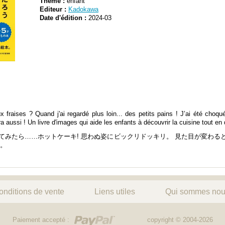
Thème :
enfant
Editeur :
Kadokawa
Date d'édition :
2024-03
fraises ? Quand j'ai regardé plus loin... des petits pains ! J’ai été choqué
ussi ! Un livre d'images qui aide les enfants à découvrir la cuisine tout en 
れてみたら……ホットケーキ! 思わぬ姿にビックリドッキリ。 見た目が変わる
本。
onditions de vente
Liens utiles
Qui sommes nou
Paiement accepté :
copyright © 2004-2026