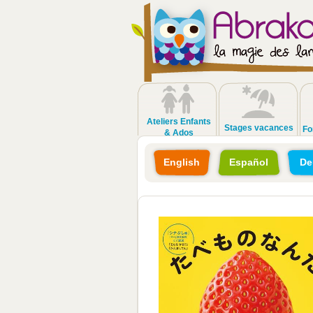
Ateliers Enfants
Stages vacances
Fo
& Ados
English
Español
De