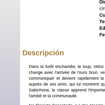
Di
c
Cu
Te
Ed
Fe
Descripción
Dans la forêt enchantée, le loup, Veloz
change avec l'arrivée de l'ours brun, ven
communiquer et devient rapidement la c
auprès de ses amis, qui lui montrent qu
Sabichona, la classe apprend l'importan
l'amitié et la communauté.