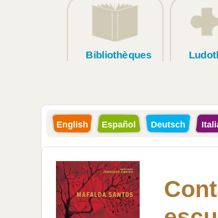
Bibliothèques
Ludot
English
Español
Deutsch
Ital
Cont
escu