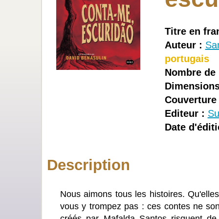
Titre en fra
Auteur :
Sa
portugais
Nombre de 
Dimensions
Couverture 
Editeur :
Su
Date d'éditi
Description
Nous aimons tous les histoires. Qu'elle
vous y trompez pas : ces contes ne sont
créés par Mafalda Santos risquent de 