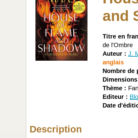
and 
Titre en fra
de l'Ombre
Auteur :
J. 
anglais
Nombre de 
Dimensions
Thème :
Fan
Editeur :
Bl
Date d'éditi
Description