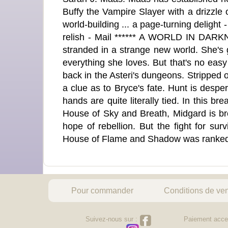
Buffy the Vampire Slayer with a drizzle 
world-building ... a page-turning deligh
relish - Mail ****** A WORLD IN DA
stranded in a strange new world. She's 
everything she loves. But that's no eas
back in the Asteri's dungeons. Stripped 
a clue as to Bryce's fate. Hunt is desper
hands are quite literally tied. In this 
House of Sky and Breath, Midgard is brou
hope of rebellion. But the fight for su
House of Flame and Shadow was ranked
Pour commander
Conditions de ve
Suivez-nous sur :
Paiement acce