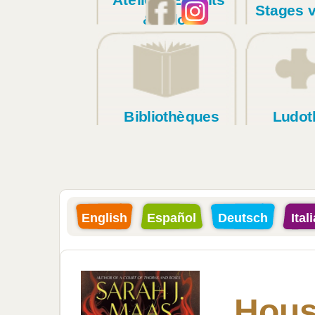
Stages 
& Ados
Bibliothèques
Ludot
English
Español
Deutsch
Ital
Hous