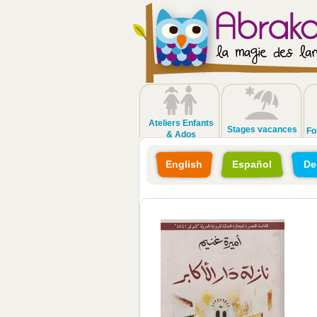
Ateliers Enfants
Stages vacances
Fo
& Ados
English
Español
De