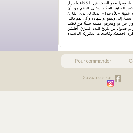
نا، وفيها يغدو البحث عن السُّلالة وأسرار
«لكبير الطاهر الحدّاد. وعلى الرغم من أنّ
نّه عشق «للاّ زبيدة». لذلك لن يرى القارئ
سبيلًا إلى وثيقةٍ أو شهادة وأنّى لهم ذلك
ي ببراعةٍ ومعرفةٍ عميقة شيئًا من قصّتنا
فصولٍ من تاريخ البلاد السرّيّ، أَفَلَسْنَ
رة الحقيقيّة وفاضحات الذكوريّة البائسة؟
Pour commander
C
Suivez-nous sur :