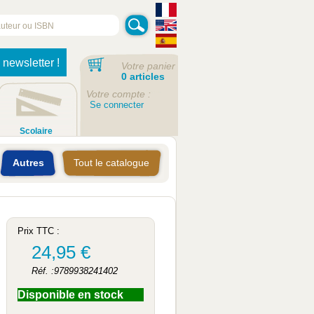
 newsletter !
Votre panier
0 articles
Votre compte :
Se connecter
Scolaire
Autres
Tout le catalogue
Prix TTC :
24,95 €
Réf. :9789938241402
Disponible en stock