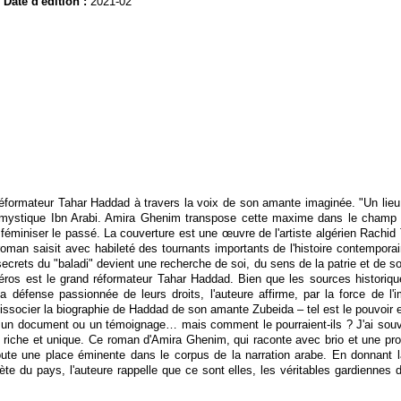
Date d'édition :
2021-02
 réformateur Tahar Haddad à travers la voix de son amante imaginée. "Un lieu
nd mystique Ibn Arabi. Amira Ghenim transpose cette maxime dans le champ de 
r féminiser le passé. La couverture est une œuvre de l'artiste algérien Rachi
roman saisit avec habileté des tournants importants de l'histoire contemporai
ecrets du "baladi" devient une recherche de soi, du sens de la patrie et de son
e héros est le grand réformateur Tahar Haddad. Bien que les sources historiq
fense passionnée de leurs droits, l'auteure affirme, par la force de l'ima
issocier la biographie de Haddad de son amante Zubeida – tel est le pouvoir e
ent un document ou un témoignage… mais comment le pourraient-ils ? J'ai souve
riche et unique. Ce roman d'Amira Ghenim, qui raconte avec brio et une pro
oute une place éminente dans le corpus de la narration arabe. En donnant 
crète du pays, l'auteure rappelle que ce sont elles, les véritables gardiennes 