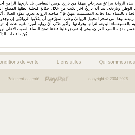
قط هذه الرواية ببراعةٍ منعرجاتٍ مهمّةً من تاريخ تونس المعاصر، بل تاريخها الراهن أحيا
ى الوطن وتاريخه، بيد أنّه تاريخٌ آخر يكتب من خلال حكايةٍ مُتخيَّلة بطلُها المصلح ا
 الحدّاد بالنساء عدا دفاعه المستميت عنهنّ فإنّ صاحبة الرواية تجزم، بقوّة الخيال، أ
زبيدة. وهذا من سحر التخييل الروائيّ وعلى المؤرّخين أن يكذّبوا الروائيّين إن وجدوا 
ة بالفسيفساء البديعة لثرائها وفرادتها. وأكبر ظنّي أنّ رواية أميرة غنيم هذه، إذ ترو
ضمن مدوّنة السرد العربيّ، وهي إذ تعرض علينا قصّتنا تمنح النساء الصوت الأعلى لروايةِ 
هُنّ حافظات الذاك
onditions de vente
Liens utiles
Qui sommes nou
Paiement accepté :
copyright © 2004-2026