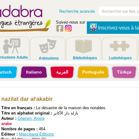
Recherche avancée
Suivez-nous sur :
Inscrivez-vous à la
rmations Adulte
Bibliothèques
Ludothèques
Animations
utsch
Italiano
العربية
Português
Türkçe
nazilat dar al'akabir
Titre en français :
Le désastre de la maison des notables
Titre en alphabet original :
نازلة دار الأكابر
Auteur :
Ghenim, Amira
arabe
Nombre de pages :
464
Editeur :
Masciliana Editions