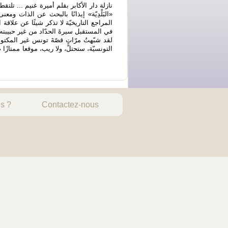
نازلة دار الأكابر بقلم أميرة غنيم ... تلت
البَلْدِيّة» إيذانًا بالبحث عن الذات ومعن
المراجع التاريخيّة لا تذكر شيئًا عن علاقة
في المستقبل سيرةَ الحدّاد من غير حبيبته .
لقد شبّهتُ مرّاتٍ قصّةَ تونس غير المكتوب
التونسيّة، ستحتلّ، ولا ريب، موقعا ممتازًا 
s ?
Contactez-nous