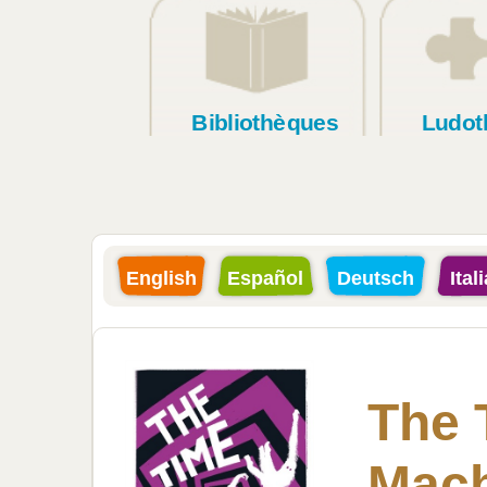
Bibliothèques
Ludot
English
Español
Deutsch
Ital
The 
Mach