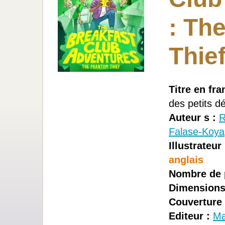
: Th
Thie
Titre en fra
des petits d
Auteur s :
R
Falase-Koya
Illustrateur 
anglais
Nombre de 
Dimensions
Couverture 
Editeur :
Ma