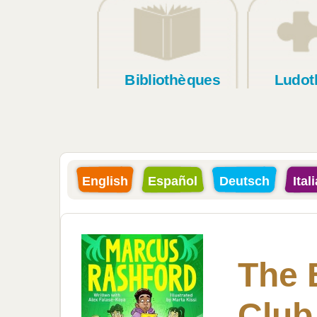
Bibliothèques
Ludot
English
Español
Deutsch
Ital
The 
Club