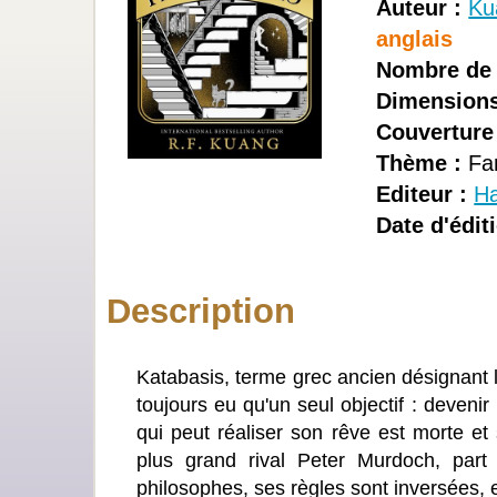
Auteur :
Ku
anglais
Nombre de 
Dimensions
Couverture
Thème :
Fa
Editeur :
Ha
Date d'édit
Description
Katabasis, terme grec ancien désignant l
toujours eu qu'un seul objectif : deveni
qui peut réaliser son rêve est morte e
plus grand rival Peter Murdoch, part 
philosophes, ses règles sont inversées, et