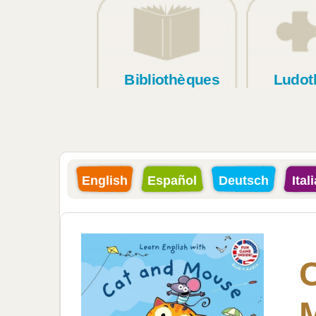
Bibliothèques
Ludot
English
Español
Deutsch
Ital