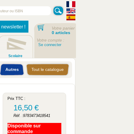
 newsletter !
Votre panier
0 articles
Votre compte :
Se connecter
Scolaire
Autres
Tout le catalogue
Prix TTC :
16,50 €
Réf. :9783473418541
Disponible sur
commande