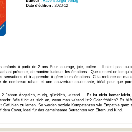
Editeur :
Ravensburger Verlag
Date d'édition :
2023-12
es enfants à partir de 2 ans Peur, courage, joie, colère… Il n’est pas toujo
ttachant présente, de manière ludique, les émotions : Que ressent-on lorsqu’o
 sensations et à apprendre à gérer leurs émotions. Cela renforce de mani
c de nombreux rabats et une couverture coulissante, idéal pour que paren
b 2 Jahren Ängstlich, mutig, glücklich, wütend … Es ist nicht immer leicht
dgerecht: Wie fühlt es sich an, wenn man wütend ist? Oder fröhlich? Es hil
Gefühlen zu lernen. So werden soziale Kompetenzen wie Empathie ganz spie
f dem Cover, ideal für das gemeinsame Betrachten von Eltern und Kind.