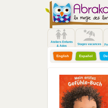
Ateliers Enfants
Stages vacances
Fo
& Ados
English
Español
De