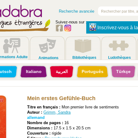
Recherche avancée
Suivez-nous sur :
Inscrivez-vous à la
rmations Adulte
Bibliothèques
Ludothèques
Animations
utsch
Italiano
العربية
Português
Türkçe
Mein erstes Gefühle-Buch
Titre en français :
Mon premier livre de sentiments
Auteur :
Grimm, Sandra
allemand
Nombre de pages :
16
Dimensions :
17.5 x 1.5 x 20.5 cm
Couverture :
rigide