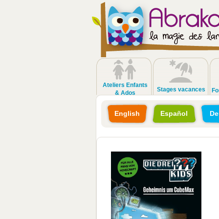
Ateliers Enfants
Stages vacances
Fo
& Ados
English
Español
De