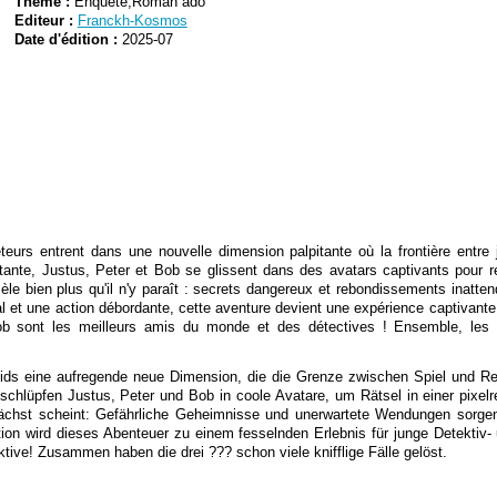
Thème :
Enquete,Roman ado
Editeur :
Franckh-Kosmos
Date d'édition :
2025-07
urs entrent dans une nouvelle dimension palpitante où la frontière entre 
lpitante, Justus, Peter et Bob se glissent dans des avatars captivants pou
ecèle bien plus qu'il n'y paraît : secrets dangereux et rebondissements inatt
l et une action débordante, cette aventure devient une expérience captivante 
ob sont les meilleurs amis du monde et des détectives ! Ensemble, les 
Kids eine aufregende neue Dimension, die die Grenze zwischen Spiel und Re
schlüpfen Justus, Peter und Bob in coole Avatare, um Rätsel in einer pixelre
nächst scheint: Gefährliche Geheimnisse und unerwartete Wendungen sorgen 
on wird dieses Abenteuer zu einem fesselnden Erlebnis für junge Detektiv-
ive! Zusammen haben die drei ??? schon viele knifflige Fälle gelöst.