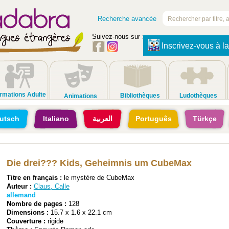
Recherche avancée
Suivez-nous sur :
Inscrivez-vous à la
rmations Adulte
Bibliothèques
Ludothèques
Animations
utsch
Italiano
العربية
Português
Türkçe
Die drei??? Kids, Geheimnis um CubeMax
Titre en français :
le mystère de CubeMax
Auteur :
Claus, Calle
allemand
Nombre de pages :
128
Dimensions :
15.7 x 1.6 x 22.1 cm
Couverture :
rigide