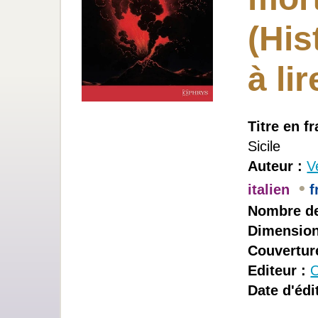
(His
à lir
Titre en fr
Sicile
Auteur :
V
•
italien
f
Nombre de
Dimension
Couvertur
Editeur :
O
Date d'édi