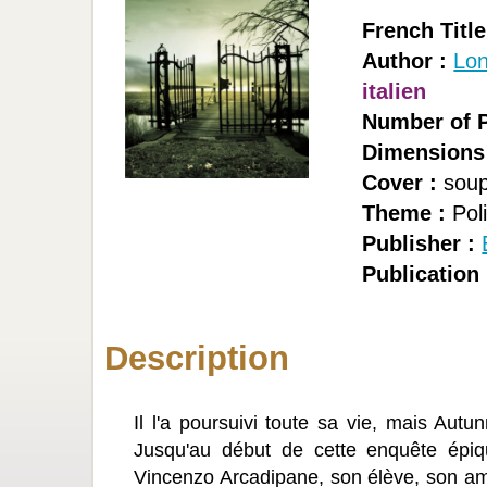
French Title
Author :
Lon
italien
Number of P
Dimensions
Cover :
soup
Theme :
Poli
Publisher :
Publication 
Description
Il l'a poursuivi toute sa vie, mais Aut
Jusqu'au début de cette enquête épi
Vincenzo Arcadipane, son élève, son ami