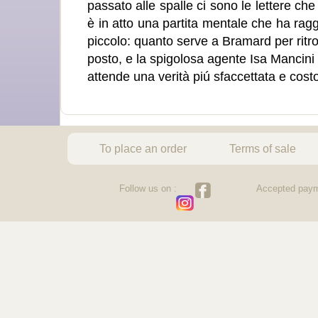
passato alle spalle ci sono le lettere che 
è in atto una partita mentale che ha rag
piccolo: quanto serve a Bramard per ritr
posto, e la spigolosa agente Isa Mancini l
attende una verità piú sfaccettata e cost
To place an order
Terms of sale
Follow us on :
Accepted paym