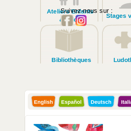
Suivez-nous sur :
Ateliers Enfants
Stages 
& Ados
Bibliothèques
Ludot
English
Español
Deutsch
Ital