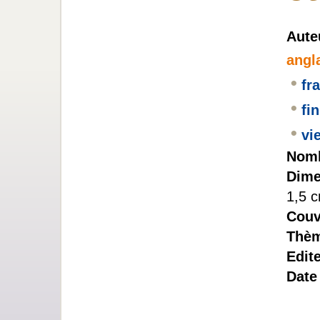
Aute
angl
•
fr
•
fi
•
vi
Nomb
Dime
1,5 
Couv
Thèm
Edit
Date 