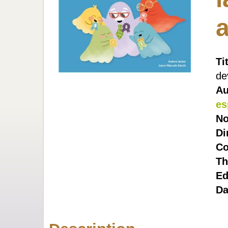
Ti
de
Au
es
No
Di
Co
Th
Ed
Da