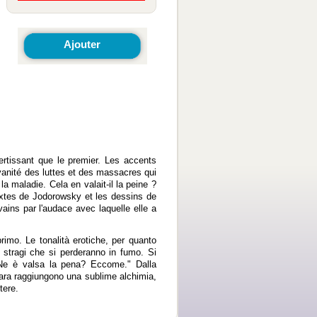
Ajouter
rtissant que le premier. Les accents
 vanité des luttes et des massacres qui
la maladie. Cela en valait-il la peine ?
extes de Jodorowsky et les dessins de
vains par l'audace avec laquelle elle a
imo. Le tonalità erotiche, per quanto
 stragi che si perderanno in fumo. Si
a. Ne è valsa la pena? Eccome." Dalla
anara raggiungono una sublime alchimia,
tere.