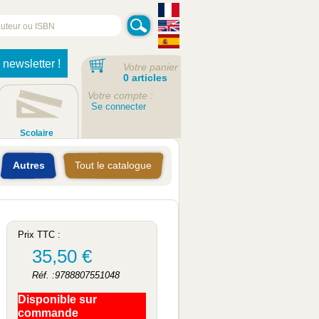
 newsletter !
Votre panier
0 articles
Votre compte :
Se connecter
Scolaire
Autres
Tout le catalogue
Prix TTC :
35,50 €
Réf. :9788807551048
Disponible sur
commande