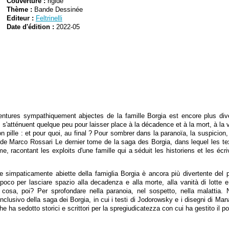
Couverture :
rigide
Thème :
Bande Dessinée
Editeur :
Feltrinelli
Date d'édition :
2022-05
ures sympathiquement abjectes de la famille Borgia est encore plus dive
 s'atténuent quelque peu pour laisser place à la décadence et à la mort, à la
n pille : et pour quoi, au final ? Pour sombrer dans la paranoïa, la suspicion, 
 de Marco Rossari Le dernier tome de la saga des Borgia, dans lequel les t
, racontant les exploits d'une famille qui a séduit les historiens et les écri
simpaticamente abiette della famiglia Borgia è ancora più divertente del pr
oco per lasciare spazio alla decadenza e alla morte, alla vanità di lotte e
er cosa, poi? Per sprofondare nella paranoia, nel sospetto, nella malatti
onclusivo della saga dei Borgia, in cui i testi di Jodorowsky e i disegni di M
e ha sedotto storici e scrittori per la spregiudicatezza con cui ha gestito il po