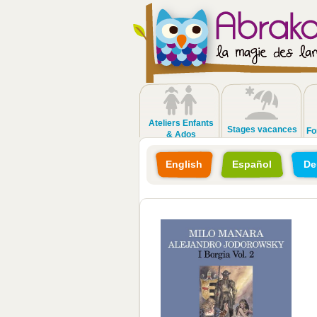
Ateliers Enfants
Stages vacances
Fo
& Ados
English
Español
De