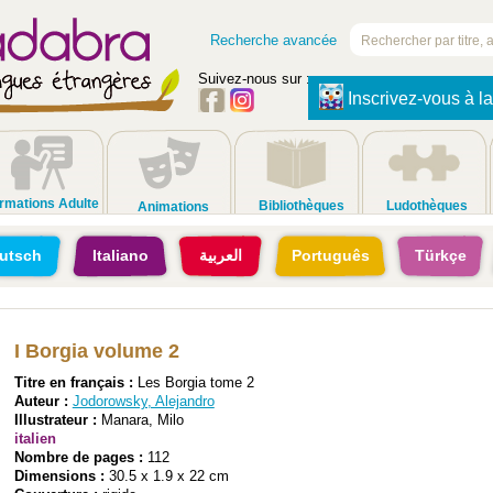
Recherche avancée
Suivez-nous sur :
Inscrivez-vous à la
rmations Adulte
Bibliothèques
Ludothèques
Animations
utsch
Italiano
العربية
Português
Türkçe
I Borgia volume 2
Titre en français :
Les Borgia tome 2
Auteur :
Jodorowsky, Alejandro
Illustrateur :
Manara, Milo
italien
Nombre de pages :
112
Dimensions :
30.5 x 1.9 x 22 cm