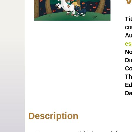
Ti
co
Au
es
No
Di
Co
Th
Ed
Da
Description