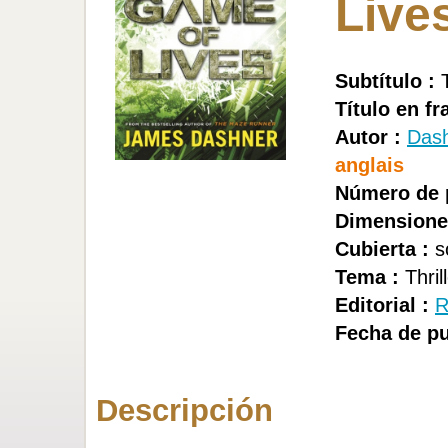
Live
Subtítulo :
T
Título en fr
Autor :
Das
anglais
Número de 
Dimensione
Cubierta :
s
Tema :
Thril
Editorial :
R
Fecha de pu
Descripción