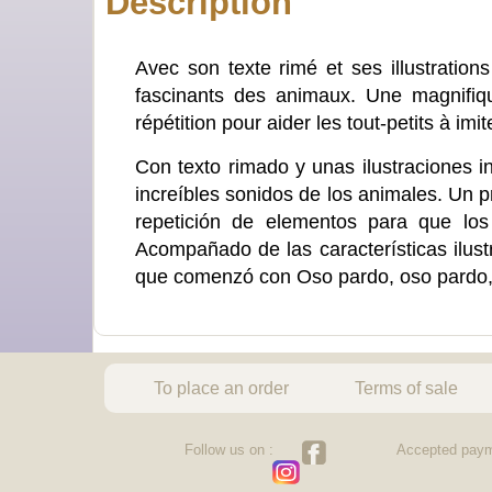
Description
Avec son texte rimé et ses illustrations
fascinants des animaux. Une magnifique 
répétition pour aider les tout-petits à imi
Con texto rimado y unas ilustraciones in
increíbles sonidos de los animales. Un pr
repetición de elementos para que lo
Acompañado de las características ilustr
que comenzó con Oso pardo, oso pardo, 
To place an order
Terms of sale
Follow us on :
Accepted paym