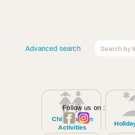
Advanced search
Follow us on :
Children/Teen
Holid
Activities