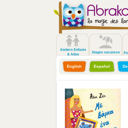
Ateliers Enfants
Stages vacances
Fo
& Ados
English
Español
De