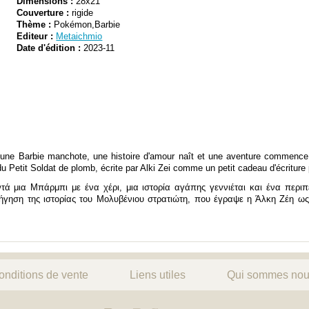
Dimensions :
28x21
Couverture :
rigide
Thème :
Pokémon,Barbie
Editeur :
Metaichmio
Date d'édition :
2023-11
 une Barbie manchote, une histoire d'amour naît et une aventure commenc
u Petit Soldat de plomb, écrite par Alki Zei comme un petit cadeau d'écriture p
 μια Μπάρμπι με ένα χέρι, μια ιστορία αγάπης γεννιέται και ένα περιπε
ήγηση της ιστορίας του Μολυβένιου στρατιώτη, που έγραψε η Άλκη Ζέη ως
onditions de vente
Liens utiles
Qui sommes nou