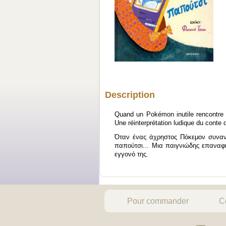
Description
Quand un Pokémon inutile rencontre
Une réinterprétation ludique du conte d
Όταν ένας άχρηστος Πόκεμον συναντά
παπούτσι... Μια παιγνιώδης επαναφ
εγγονό της.
Pour commander
C