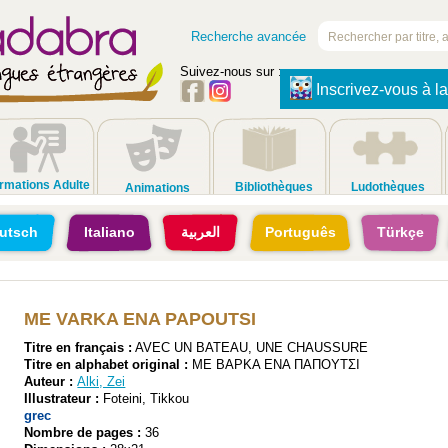
Recherche avancée
Suivez-nous sur :
Inscrivez-vous à la
rmations Adulte
Bibliothèques
Ludothèques
Animations
utsch
Italiano
العربية
Português
Türkçe
ME VARKA ENA PAPOUTSI
Titre en français :
AVEC UN BATEAU, UNE CHAUSSURE
Titre en alphabet original :
ΜΕ ΒΑΡΚΑ ΕΝΑ ΠΑΠΟΥΤΣΙ
Auteur :
Alki, Zei
Illustrateur :
Foteini, Tikkou
grec
Nombre de pages :
36