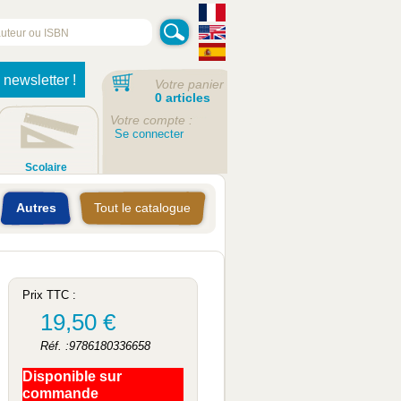
 newsletter !
Votre panier
0 articles
Votre compte :
Se connecter
Scolaire
Autres
Tout le catalogue
Prix TTC :
19,50 €
Réf. :9786180336658
Disponible sur
commande