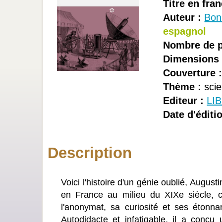
Titre en fran
Auteur :
Bon
espagnol
Nombre de p
Dimensions 
Couverture 
Thème :
scie
Editeur :
LI
Date d'éditio
Description
Voici l'histoire d'un génie oublié, August
en France au milieu du XIXe siècle, c'é
l'anonymat, sa curiosité et ses étonna
Autodidacte et infatigable, il a conçu