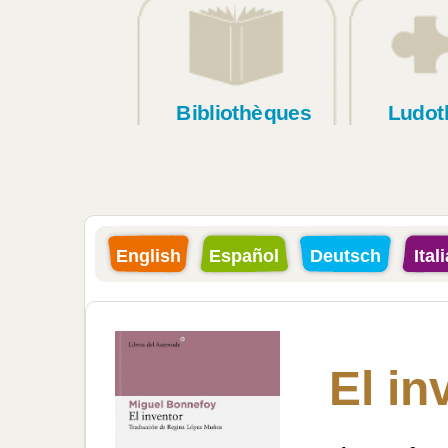
Bibliothèques
Ludot
English
Español
Deutsch
Ital
El in