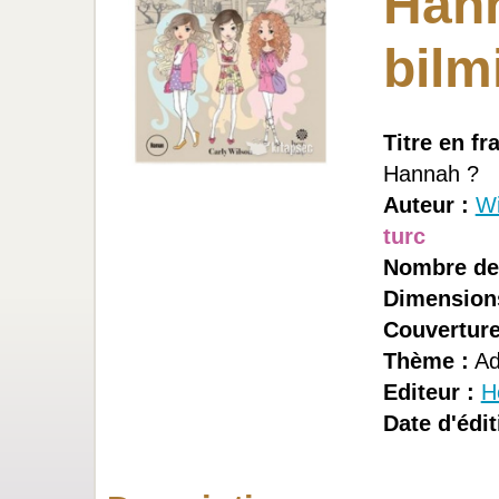
Hann
bilm
Titre en fr
Hannah ?
Auteur :
Wi
turc
Nombre de
Dimension
Couverture
Thème :
Ad
Editeur :
H
Date d'édit