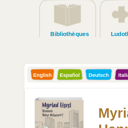
Bibliothèques
Ludot
English
Español
Deutsch
Ital
Myri