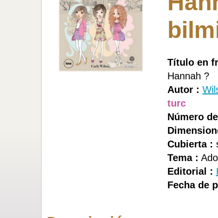
Hann
bilm
Título en f
Hannah ?
Autor :
Wil
turc
Número de 
Dimension
Cubierta :
Tema :
Ado,
Editorial :
Fecha de p