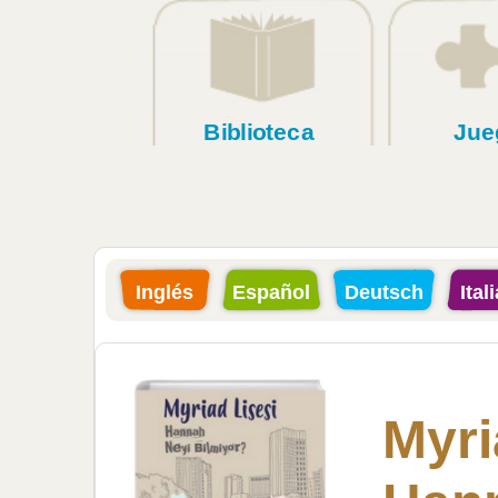
Biblioteca
Jue
Inglés
Español
Deutsch
Ital
Myri