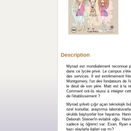
Description
Myriad est mondialement reconnue po
dans ce lycée privé. Le campus s'éte
des services. Il est extrêmement fr
Montgomery, l'un des fondateurs de l'e
le deuil de son père. Matt est à la 
Comment ont-ils réussi à intégrer ce
de l'établissement ?
Myriad şirketi çığır açan teknolojik bu
özel konutlar, araştırma laboratuvar
okulda başlıyorlar lise hayatına. Han
Deborah Steiner'in evlatlık oğlu. Han
sadece üç öğrenci var: Evan, Ryan ve 
bazı olaylarla ilgileri var mı?