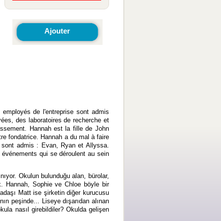
Ajouter
 employés de l'entreprise sont admis
ées, des laboratoires de recherche et
ssement. Hannah est la fille de John
tre fondatrice. Hannah a du mal à faire
e sont admis : Evan, Ryan et Allyssa.
x événements qui se déroulent au sein
lınıyor. Okulun bulunduğu alan, bürolar,
ok. Hannah, Sophie ve Chloe böyle bir
adaşı Matt ise şirketin diğer kurucusu
nın peşinde... Liseye dışarıdan alınan
ula nasıl girebildiler? Okulda gelişen