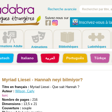
Recherche avancée
Suivez-nous sur :
Inscrivez-vous à la
rmations Adulte
Bibliothèques
Ludothèques
Animations
utsch
Italiano
العربية
Português
Türkçe
Myriad Liesei - Hannah neyi bilmiyor?
Titre en français :
Myriad Liesei - Que sait Hannah ?
Auteur :
Wilson, Carly
turc
Nombre de pages :
216
Dimensions :
13,5 x 21
Couverture :
souple