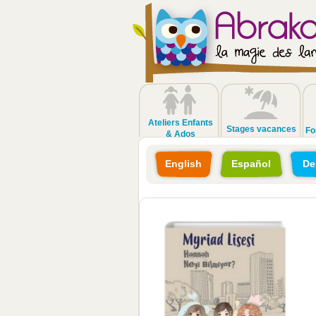
Ateliers Enfants
Stages vacances
Fo
& Ados
English
Español
De