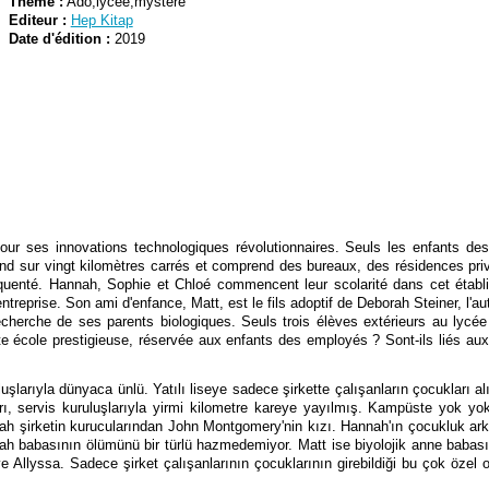
Thème :
Ado,lycée,mystère
Editeur :
Hep Kitap
Date d'édition :
2019
ur ses innovations technologiques révolutionnaires. Seuls les enfants des
nd sur vingt kilomètres carrés et comprend des bureaux, des résidences priv
équenté. Hannah, Sophie et Chloé commencent leur scolarité dans cet établi
ntreprise. Son ami d'enfance, Matt, est le fils adoptif de Deborah Steiner, l'au
recherche de ses parents biologiques. Seuls trois élèves extérieurs au lycé
tte école prestigieuse, réservée aux enfants des employés ? Sont-ils liés au
luşlarıyla dünyaca ünlü. Yatılı liseye sadece şirkette çalışanların çocukları a
ları, servis kuruluşlarıyla yirmi kilometre kareye yayılmış. Kampüste yok y
nah şirketin kurucularından John Montgomery'nin kızı. Hannah'ın çocukluk ark
nah babasının ölümünü bir türlü hazmedemiyor. Matt ise biyolojik anne babası
Allyssa. Sadece şirket çalışanlarının çocuklarının girebildiği bu çok özel ok