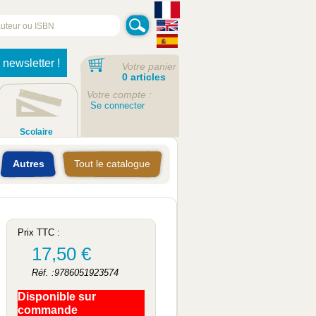
 newsletter !
Votre panier
0 articles
Votre compte :
Se connecter
Scolaire
Autres
Tout le catalogue
Prix TTC :
17,50 €
Réf. :9786051923574
Disponible sur
commande