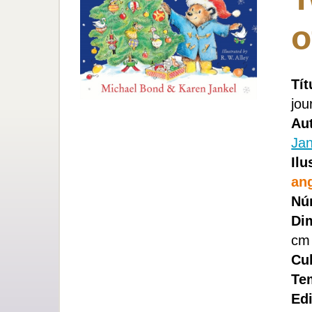
o
Tít
jou
Aut
Jan
Ilu
ang
Nú
Di
cm
Cub
Te
Edi