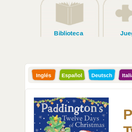
Biblioteca
Jue
Inglés
Español
Deutsch
Ital
P
T