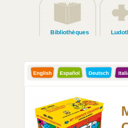
Bibliothèques
Ludot
English
Español
Deutsch
Ital