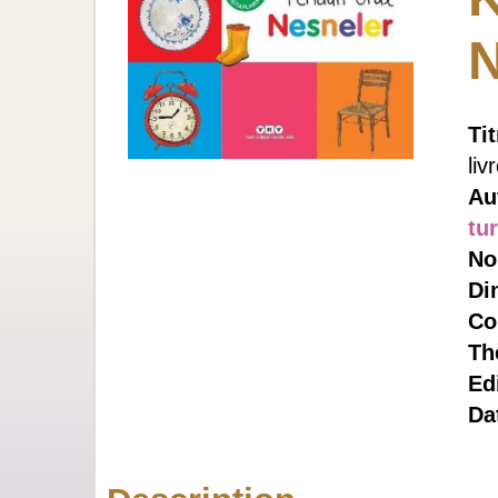
N
Ti
liv
Au
tu
No
Di
Co
Th
Ed
Da