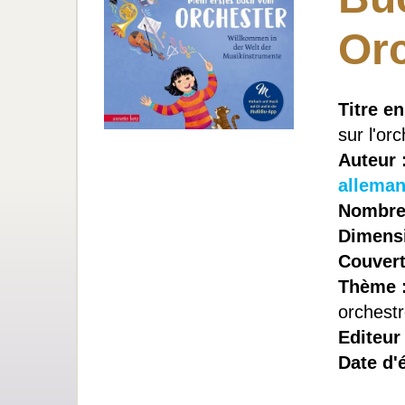
Or
Titre en
sur l'or
Auteur 
allema
Nombre
Dimensi
Couvert
Thème 
orchest
Editeur
Date d'é