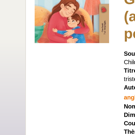
(
p
Sous
Chil
Titr
trist
Aut
ang
Nom
Dim
Cou
Thè