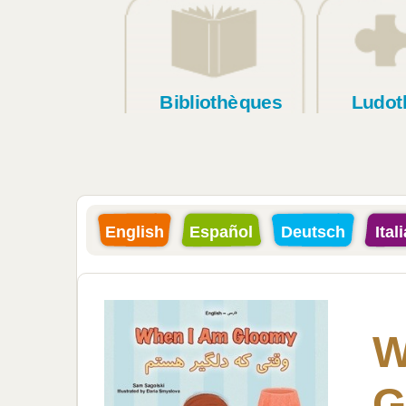
Bibliothèques
Ludot
English
Español
Deutsch
Ital
W
G