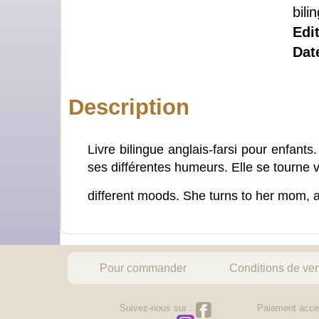
bil
Edi
Date
Description
Livre bilingue anglais-farsi pour enfants.
ses différentes humeurs. Elle se tourne 
different moods. She turns to her mom, a
Pour commander
Conditions de ve
Suivez-nous sur :
Paiement acce