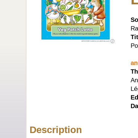
So
Ra
Ti
Po
an
Th
An
Lé
Ed
Da
Description