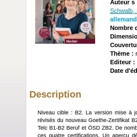
Auteur s
Schwalb,
allemand
Nombre d
Dimensio
Couvertu
Thème :
Editeur :
Date d'éd
Description
Niveau cible : B2. La version mise à 
révisés du nouveau Goethe-Zertifikat B
Telc B1-B2 Beruf et ÖSD ZB2. De nombr
ces quatre certifications. Un aperçu 