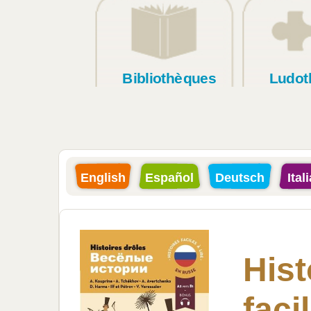
Bibliothèques
Ludot
English
Español
Deutsch
Ital
Hist
facil