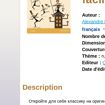
Auteur :
Alexandre K
français
Nombre de
Dimension
Couvertur
Thème :
ru
Editeur :
O
Date d'édi
Description
Откройте для себя классику на ориг