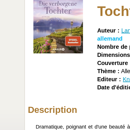
Toch
Auteur :
La
allemand
Nombre de 
Dimensions
Couverture 
Thème :
All
Editeur :
Kn
Date d'éditi
Description
Dramatique, poignant et d'une beauté à 