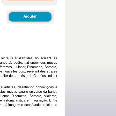
Ajouter
ecteurs et d'artistes, bousculant les
ssance du poète, fait entrer ces muses
s femmes – Lianor, Dinamene, Bárbara,
e nouvelles voix, révélant des strates
oralité de la poésie de Camões, reliant
 e artistas, desafiando convenções e
 estas musas para o universo da banda
ianor, Dinamene, Bárbara, Violante,
istória, crítica e imaginação. Entre
rso à imagem e desafiando os leitores