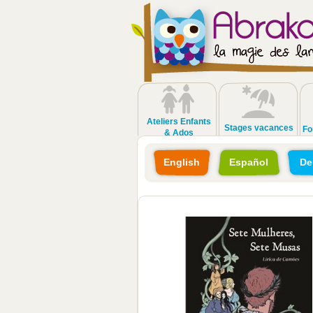
Ateliers Enfants
Stages vacances
Fo
& Ados
English
Español
De