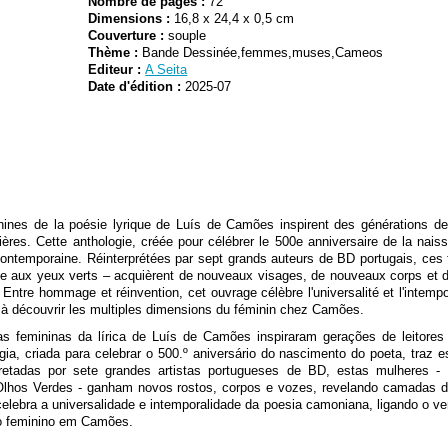
Nombre de pages :
72
Dimensions :
16,8 x 24,4 x 0,5 cm
Couverture :
souple
Thème :
Bande Dessinée,femmes,muses,Cameos
Editeur :
A Seita
Date d'édition :
2025-07
inines de la poésie lyrique de Luís de Camões inspirent des générations de l
ières. Cette anthologie, créée pour célébrer le 500e anniversaire de la nai
contemporaine. Réinterprétées par sept grands auteurs de BD portugais, ce
ille aux yeux verts – acquièrent de nouveaux visages, de nouveaux corps et d
on. Entre hommage et réinvention, cet ouvrage célèbre l'universalité et l'intemp
rs à découvrir les multiples dimensions du féminin chez Camões.
as femininas da lírica de Luís de Camões inspiraram gerações de leitores
ogia, criada para celebrar o 500.º aniversário do nascimento do poeta, traz
etadas por sete grandes artistas portugueses de BD, estas mulheres - L
Olhos Verdes - ganham novos rostos, corpos e vozes, revelando camadas de h
lebra a universalidade e intemporalidade da poesia camoniana, ligando o ve
do feminino em Camões.