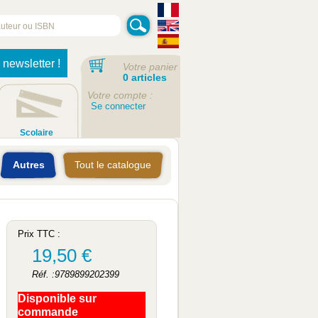
 newsletter !
Votre panier
0 articles
Votre compte :
Se connecter
Scolaire
Autres
Tout le catalogue
Prix TTC :
19,50 €
Réf. :9789899202399
Disponible sur
commande