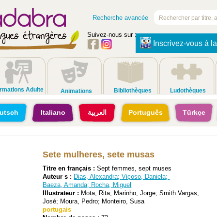
Recherche avancée
Suivez-nous sur :
Inscrivez-vous à la
rmations Adulte
Bibliothèques
Ludothèques
Animations
utsch
Italiano
العربية
Português
Türkçe
Sete mulheres, sete musas
Titre en français :
Sept femmes, sept muses
Auteur s :
Dias, Alexandra
;
Viçoso, Daniela
;
Baeza, Amanda
;
Rocha, Miguel
Illustrateur :
Mota, Rita; Marinho, Jorge; Smith Vargas,
José; Moura, Pedro; Monteiro, Susa
portugais