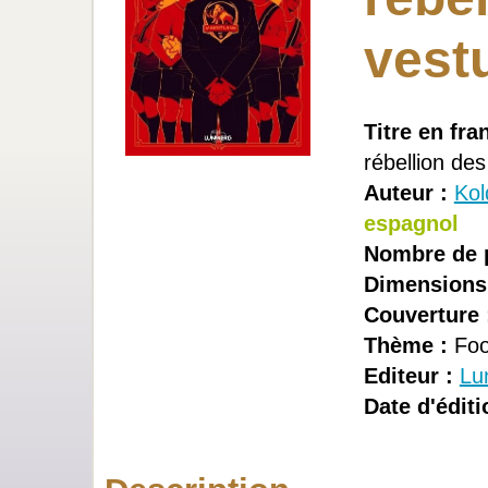
vest
Titre en fra
rébellion des
Auteur :
Kol
espagnol
Nombre de 
Dimensions
Couverture 
Thème :
Foo
Editeur :
Lu
Date d'éditi