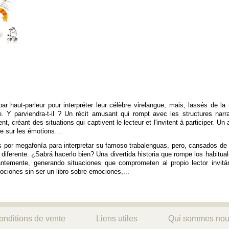
 par haut-parleur pour interpréter leur célèbre virelangue, mais, lassés de la
re. Y parviendra-t-il ? Un récit amusant qui rompt avec les structures narra
 créant des situations qui captivent le lecteur et l'invitent à participer. Un 
vre sur les émotions…
s por megafonía para interpretar su famoso trabalenguas, pero, cansados de 
a diferente. ¿Sabrá hacerlo bien? Una divertida historia que rompe los habitua
tantemente, generando situaciones que comprometen al propio lector invitá
ociones sin ser un libro sobre emociones,...
onditions de vente
Liens utiles
Qui sommes nou