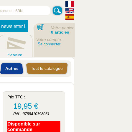
 newsletter !
Votre panier
0 articles
Votre compte :
Se connecter
Scolaire
Autres
Tout le catalogue
Prix TTC :
19,95 €
Réf. :9788410398061
Disponible sur
commande