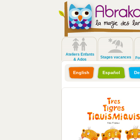
Ateliers Enfants
Stages vacances
Fo
& Ados
English
Español
De