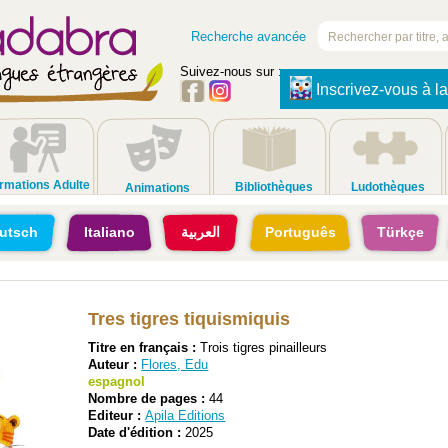
Recherche avancée
Suivez-nous sur :
Inscrivez-vous à la
rmations Adulte
Bibliothèques
Ludothèques
Animations
utsch
Italiano
العربية
Português
Türkçe
Tres tigres tiquismiquis
Titre en français :
Trois tigres pinailleurs
Auteur :
Flores, Edu
espagnol
Nombre de pages :
44
Editeur :
Apila Editions
Date d'édition :
2025