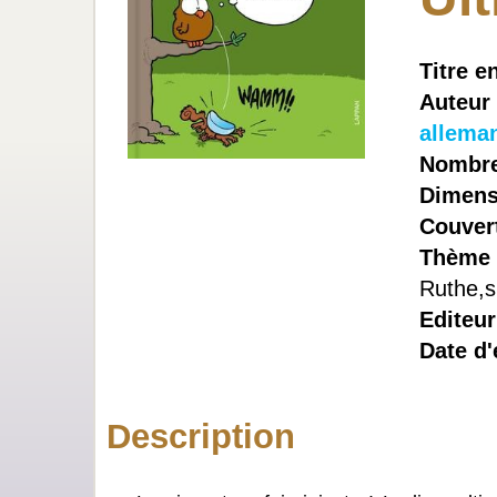
Titre e
Auteur
allema
Nombre
Dimens
Couvert
Thème 
Ruthe,s
Editeur
Date d'
Description