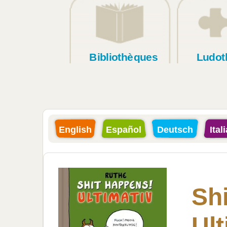
Bibliothèques
Ludot
English
Español
Deutsch
Ital
Sh
Ult